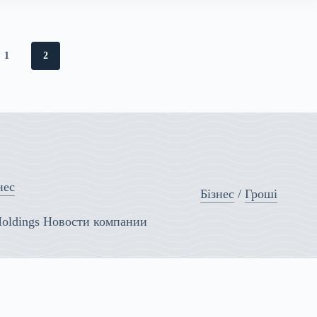
1
2
нес
Бізнес
/
Гроші
Holdings Новости компании