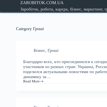
ZAROBITOK.COM.UA
S
Заробіток, робота, карєра, бізнес, маркетинг, 
k
i
p
t
Category
Гроші
o
c
o
n
t
Бізнес
,
Гроші
e
n
Благодарю всех, кто присоединился к сего
t
участников из разных стран: Украина, Росс
поделился актуальными новостями по работе
динамику за…
Read More