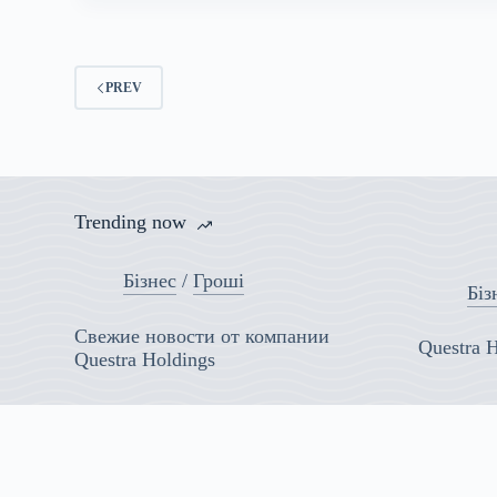
от
компании
Questra
Holdings
PREV
Trending now
Бізнес
/
Гроші
Біз
Свежие новости от компании
Questra 
Questra Holdings