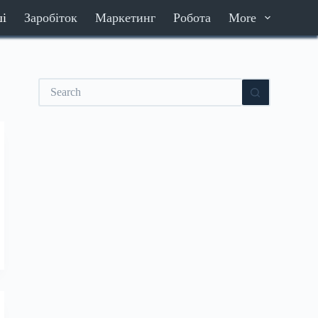
ші
Заробіток
Маркетинг
Робота
More