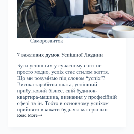
Саморозвиток
7 важливих думок Успішної Людини
Бути успішним у сучасному світі не
просто модно, успіх стає стилем життя.
Що ми розуміємо під словом “успіх”?
Висока заробітна плата, успішний
прибутковий бізнес, свій будинок-
квартира-машина, визнання у професійній
сфері та ін. Тобто в основному успіхом
прийнято вважати будь-які матеріальні…
Read More
7
важливих
думок
Успішної