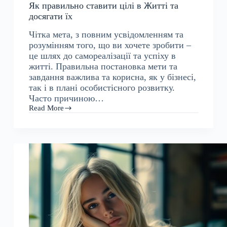
Як правильно ставити цілі в Житті та
досягати їх
Чітка мета, з повним усвідомленням та
розумінням того, що ви хочете зробити –
це шлях до самореалізації та успіху в
житті. Правильна постановка мети та
завдання важлива та корисна, як у бізнесі,
так і в плані особистісного розвитку.
Часто причиною…
Read More
Як
правильно
ставити
цілі
в
Житті
та
досягати
їх