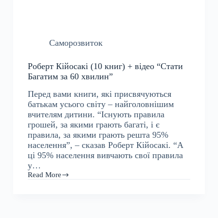
Саморозвиток
Роберт Кійосакі (10 книг) + відео “Стати
Багатим за 60 хвилин”
Перед вами книги, які присвячуються
батькам усього світу – найголовнішим
вчителям дитини. “Існують правила
грошей, за якими грають багаті, і є
правила, за якими грають решта 95%
населення”, – сказав Роберт Кійосакі. “А
ці 95% населення вивчають свої правила
у…
Read More
Роберт
Кійосакі
(10
книг)
+