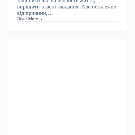
залишити час на особисте життя,
вирішити власні завдання. Але незалежно
від причини,…
Read More
Топ
10
способів
стати
більш
продуктивним