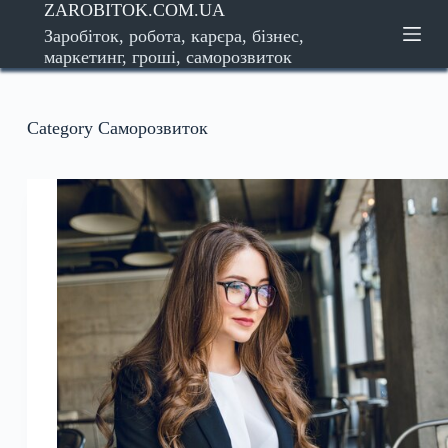
ZAROBITOK.COM.UA
S
Заробіток, робота, карєра, бізнес,
k
маркетинг, гроші, саморозвиток
i
p
t
o
Category
Саморозвиток
c
o
n
t
e
n
t