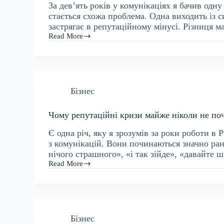
За девʼять років у комунікаціях я бачив одну
стається схожа проблема. Одна виходить із 
застрягає в репутаційному мінусі. Різниця 
Read More
Що
реально
тримає
репутацію
компанії,
коли
Бізнес
все
йде
не
Чому репутаційні кризи майже ніколи не по
за
планом.
Є одна річ, яку я зрозумів за роки роботи в
(нотатки
після
з комунікацій. Вони починаються значно ра
9
нічого страшного», «і так зійде», «давайт
років
Read More
Чому
у
репутаційні
PR
кризи
і
майже
SMM)
ніколи
не
Бізнес
починаються