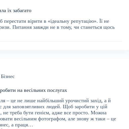
ла їх забагато
перестати вірити в «ідеальну репутацію». Її не
кризи. Питання завжди не в тому, чи станеться щось
Бізнес
аробити на весільних послугах
лля – це не лише найбільший урочистий захід, а й
ес для заповзятливих людей. Щоб заробити у цій
, не треба бути генієм, адже все просто. Можна
ювати весільним фотографом, але знову ж таки – це
ізнес, а праця…