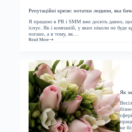
з
PR
Репутаційні кризи: нотатки людини, яка бачи
Я працюю в PR і SMM вже досить давно, щоб 
існує. Як і компаній, у яких ніколи не буде 
погане, а в тому, як…
Read More
Репутаційні
кризи:
нотатки
людини,
яка
бачила
їх
забагато
Як з
Весі
бізн
сфері
прац
не б