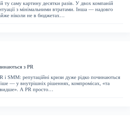
 й ту саму картину десятки разів. У двох компаній
ситуації з мінімальними втратами. Інша — надовго
майже ніколи не в бюджетах…
чинаються з PR
 PR і SMM: репутаційні кризи дуже рідко починаються
ніше — у внутрішніх рішеннях, компромісах, «та
е швидше». А PR просто…