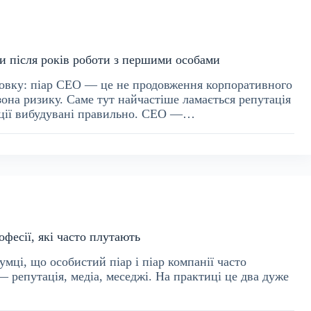
и після років роботи з першими особами
новку: піар CEO — це не продовження корпоративного
зона ризику. Саме тут найчастіше ламається репутація
кації вибудувані правильно. CEO —…
офесії, які часто плутають
умці, що особистий піар і піар компанії часто
— репутація, медіа, меседжі. На практиці це два дуже