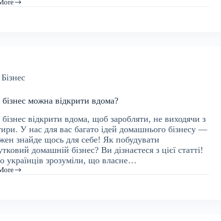
More
ити
ьних
гах
Бізнес
 бізнес можна відкрити вдома?
бізнес відкрити вдома, щоб заробляти, не виходячи з
тири. У нас для вас багато ідей домашнього бізнесу —
ожен знайде щось для себе! Як побудувати
тковий домашній бізнес? Ви дізнаєтеся з цієї статті!
то українців зрозуміли, що власне…
More
а
ити
?