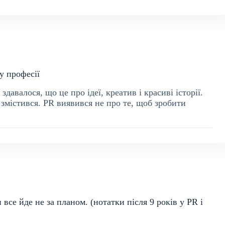
у професії
давалося, що це про ідеї, креатив і красиві історії.
 змістився. PR виявився не про те, щоб зробити
все йде не за планом. (нотатки після 9 років у PR і