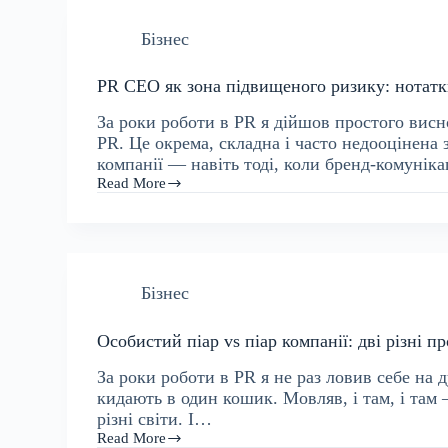
Бізнес
PR CEO як зона підвищеного ризику: нотатк
За роки роботи в PR я дійшов простого вис
PR. Це окрема, складна і часто недооцінена 
компанії — навіть тоді, коли бренд-комуні
Read More
PR
CEO
як
зона
підвищеного
ризику:
Бізнес
нотатки
після
років
Особистий піар vs піар компанії: дві різні пр
роботи
з
За роки роботи в PR я не раз ловив себе на д
першими
особами
кидають в один кошик. Мовляв, і там, і там 
різні світи. І…
Read More
Особистий