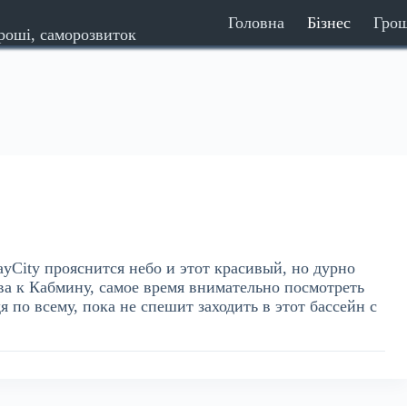
Головна
Бізнес
Гро
гроші, саморозвиток
ayCity прояснится небо и этот красивый, но дурно
а к Кабмину, самое время внимательно посмотреть
 по всему, пока не спешит заходить в этот бассейн с