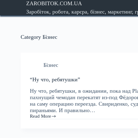
ZAROBITOK.COM.UA
S
Заробіток, робота, карєра, бізнес, маркетинг, 
k
i
p
t
Category
Бізнес
o
c
o
n
t
Бізнес
e
n
“Ну что, ребятушки”
t
Ну что, ребятушки, в ожидании, пока над Pl
пахнущий чемодан перекатят из-под Фёдоров
на саму операцию переезда. Свириденко, судя
пираньями. И правильно…
Read More
“Ну
что,
ребятушки”