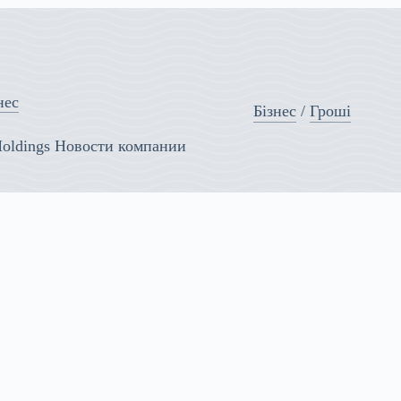
нес
Бізнес
/
Гроші
Holdings Новости компании