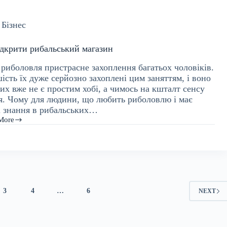
Бізнес
ідкрити рибальський магазин
 риболовля пристрасне захоплення багатьох чоловіків.
ість їх дуже серйозно захоплені цим заняттям, і воно
их вже не є простим хобі, а чимось на кшталт сенсу
я. Чому для людини, що любить риболовлю і має
і знання в рибальських…
More
ити
ьський
ин
3
4
…
6
NEXT