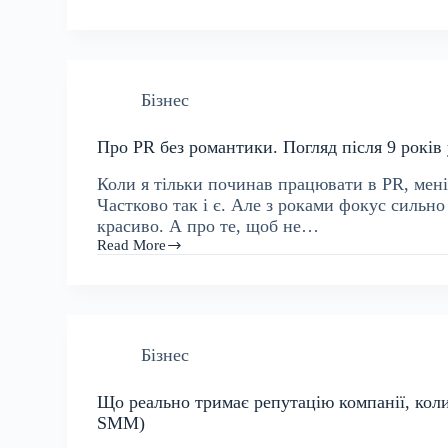
піар
vs
піар
компанії:
дві
Бізнес
різні
професії,
які
Про PR без романтики. Погляд після 9 років 
часто
плутають
Коли я тільки починав працювати в PR, мені з
Частково так і є. Але з роками фокус сильно
красиво. А про те, щоб не…
Read More
Про
PR
без
романтики.
Погляд
після
Бізнес
9
років
у
Що реально тримає репутацію компанії, коли 
професії
SMM)