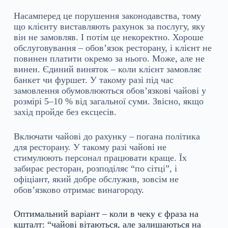
Насамперед це порушення законодавства, тому
що клієнту виставляють рахунок за послугу, яку
він не замовляв. І потім це некоректно. Хороше
обслуговування – обов’язок ресторану, і клієнт не
повинен платити окремо за нього. Може, але не
винен. Єдиний виняток – коли клієнт замовляє
банкет чи фуршет. У такому разі під час
замовлення обумовлюються обов’язкові чайові у
розмірі 5–10 % від загальної суми. Звісно, ​​якщо
захід пройде без ексцесів.
Включати чайові до рахунку – погана політика
для ресторану. У такому разі чайові не
стимулюють персонал працювати краще. Їх
забирає ресторан, розподіляє “по сітці”, і
офіціант, який добре обслужив, зовсім не
обов’язково отримає винагороду.
Оптимальний варіант – коли в чеку є фраза на
кшталт: “чайові вітаються, але залишаються на