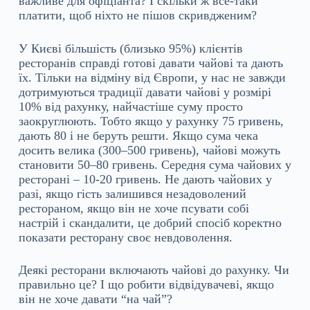
важливе для офіціанта? І скільки ж все-таки
платити, щоб ніхто не пішов скривдженим?
У Києві більшість (близько 95%) клієнтів
ресторанів справді готові давати чайові та дають
їх. Тільки на відміну від Європи, у нас не завжди
дотримуються традиції давати чайові у розмірі
10% від рахунку, найчастіше суму просто
заокруглюють. Тобто якщо у рахунку 75 гривень,
дають 80 і не беруть решти. Якщо сума чека
досить велика (300–500 гривень), чайові можуть
становити 50–80 гривень. Середня сума чайових у
ресторані – 10-20 гривень. Не дають чайових у
разі, якщо гість залишився незадоволений
рестораном, якщо він не хоче псувати собі
настрій і скандалити, це добрий спосіб коректно
показати ресторану своє невдоволення.
Деякі ресторани включають чайові до рахунку. Чи
правильно це? І що робити відвідувачеві, якщо
він не хоче давати “на чай”?