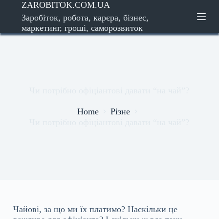
ZAROBITOK.COM.UA
S
Заробіток, робота, карєра, бізнес,
k
маркетинг, гроші, саморозвиток
i
p
t
o
c
o
Чи потрібно офіціантові давати “на чай”?
n
t
Home
Різне
e
Чи потрібно офіціантові давати “на чай”?
n
t
Чайові, за що ми їх платимо? Наскільки це