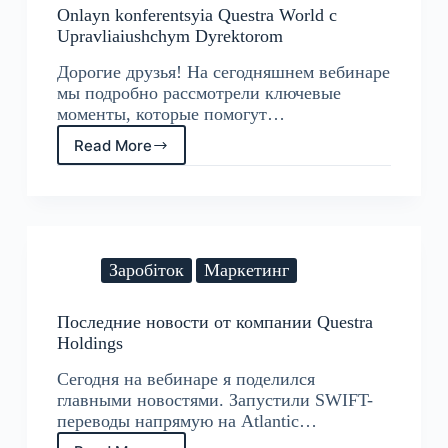
Onlayn konferentsyia Questra World c
Upravliaiushchym Dyrektorom
Дорогие друзья! На сегодняшнем вебинаре
мы подробно рассмотрели ключевые
моменты, которые помогут…
Read More
Onlayn
konferentsyia
Questra
World
c
Upravliaiushchym
Dyrektorom
Заробіток
Маркетинг
Последние новости от компании Questra
Holdings
Сегодня на вебинаре я поделился
главными новостями. Запустили SWIFT-
переводы напрямую на Atlantic…