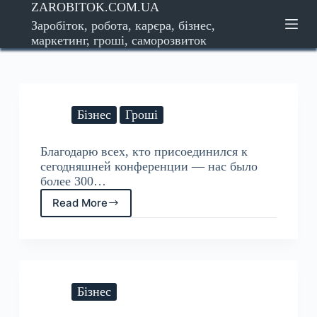
ZAROBITOK.COM.UA
S
Заробіток, робота, карєра, бізнес,
k
маркетинг, гроші, саморозвиток
i
p
t
o
c
Бізнес
Гроші
o
n
t
Благодарю всех, кто присоединился к
e
сегодняшней конференции — нас было
n
более 300…
t
Read More
Бізнес