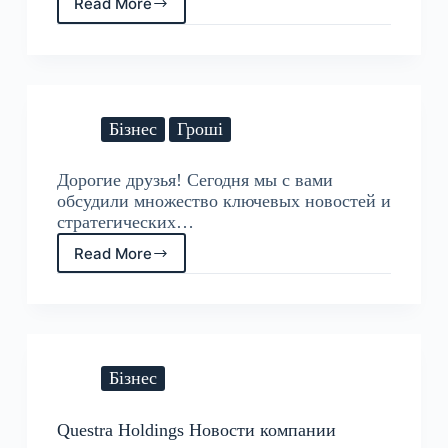
Read More
Последние
новости
от
компании
Questra
Holdings
Бізнес
Гроші
Дорогие друзья! Сегодня мы с вами
обсудили множество ключевых новостей и
стратегических…
Read More
Бізнес
Questra Holdings Новости компании