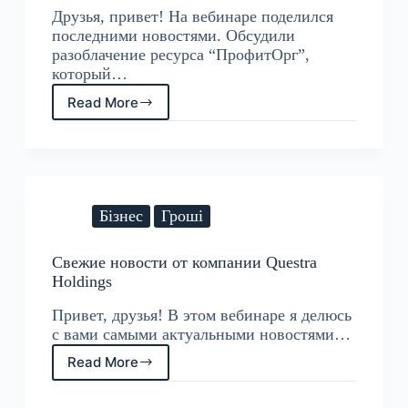
Друзья, привет! На вебинаре поделился
последними новостями. Обсудили
разоблачение ресурса “ПрофитОрг”,
который…
Read More
Questra
Holdings
Новости
компании
Бізнес
Гроші
Свежие новости от компании Questra
Holdings
Привет, друзья! В этом вебинаре я делюсь
с вами самыми актуальными новостями…
Read More
Свежие
новости
от