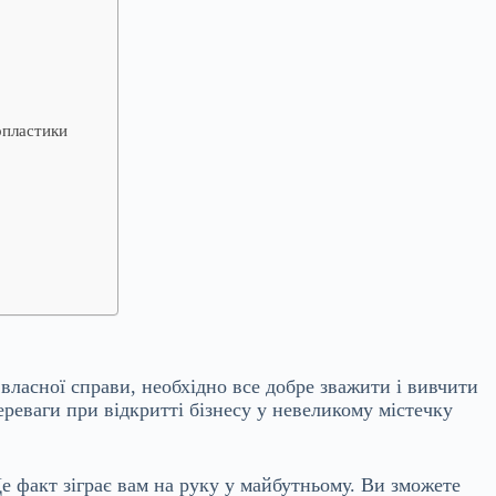
опластики
власної справи, необхідно все добре зважити і вивчити
ереваги при відкритті бізнесу у невеликому містечку
е факт зіграє вам на руку у майбутньому. Ви зможете