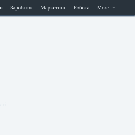
ші
Заробіток
Маркетинг
Робота
More
сті