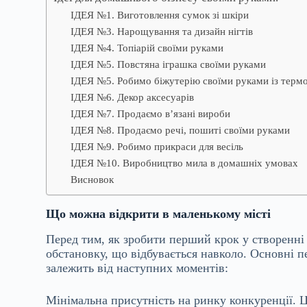
ІДЕЯ №1. Виготовлення сумок зі шкіри
ІДЕЯ №3. Нарощування та дизайн нігтів
ІДЕЯ №4. Топіарій своїми руками
ІДЕЯ №5. Повстяна іграшка своїми руками
ІДЕЯ №5. Робимо біжутерію своїми руками із терм
ІДЕЯ №6. Декор аксесуарів
ІДЕЯ №7. Продаємо в’язані вироби
ІДЕЯ №8. Продаємо речі, пошиті своїми руками
ІДЕЯ №9. Робимо прикраси для весіль
ІДЕЯ №10. Виробництво мила в домашніх умовах
Висновок
Що можна відкрити в маленькому місті
Перед тим, як зробити перший крок у створенні 
обстановку, що відбувається навколо. Основні п
залежить від наступних моментів:
Мінімальна присутність на ринку конкуренції. Ц