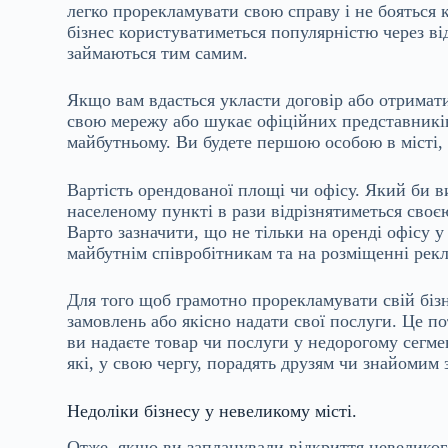
легко прорекламувати свою справу і не бояться 
бізнес користуватиметься популярністю через ві
займаються тим самим.
Якщо вам вдасться укласти договір або отримати
свою мережу або шукає офіційних представників
майбутньому. Ви будете першою особою в місті, 
Вартість орендованої площі чи офісу. Який би в
населеному пункті в рази відрізнятиметься своєю
Варто зазначити, що не тільки на оренді офісу у 
майбутнім співробітникам та на розміщенні рек
Для того щоб грамотно прорекламувати свій біз
замовлень або якісно надати свої послуги. Це п
ви надаєте товар чи послуги у недорогому сегме
які, у свою чергу, порадять друзям чи знайомим 
Недоліки бізнесу у невеликому місті.
Отже, якщо ви запланували відкриття невеликого 