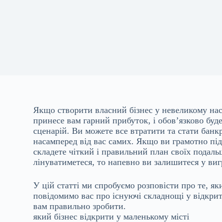
Якщо створити власний бізнес у невеликому нас
принесе вам гарний прибуток, і обов’язково буд
сценарій. Ви можете все втратити та стати банкр
насамперед від вас самих. Якщо ви грамотно піді
складете чіткий і правильний план своїх подальш
лінуватиметеся, то напевно ви залишитеся у виг
У цій статті ми спробуємо розповісти про те, як
повідомимо вас про існуючі складнощі у відкритт
вам правильно зробити.
який бізнес відкрити у маленькому місті