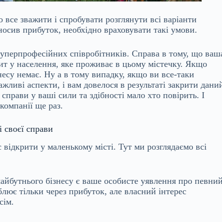
о все зважити і спробувати розглянути всі варіанти
иносив прибуток, необхідно враховувати такі умови.
уперпрофесійних співробітників. Справа в тому, що ваш
ит у населення, яке проживає в цьому містечку. Якщо
знесу немає. Ну а в тому випадку, якщо ви все-таки
жливі аспекти, і вам довелося в результаті закрити дани
справи у ваші сили та здібності мало хто повірить. І
компанії ще раз.
і своєї справи
с відкрити у маленькому місті. Тут ми розглядаємо всі
айбутнього бізнесу є ваше особисте уявлення про певни
блює тільки через прибуток, але власний інтерес
сім.