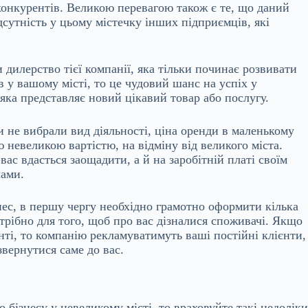
конкурентів. Великою перевагою також є те, що даний
дсутність у цьому містечку інших підприємців, які
 дилерство тієї компанії, яка тільки починає розвивати
 у вашому місті, то це чудовий шанс на успіх у
яка представляє новий цікавий товар або послугу.
и не вибрали вид діяльності, ціна оренди в маленькому
 невеликою вартістю, на відміну від великого міста.
вас вдасться заощадити, а й на заробітній платі своїм
лами.
нес, в першу чергу необхідно грамотно оформити кілька
отрібно для того, щоб про вас дізналися споживачі. Якщо
нті, то компанію рекламуватимуть ваші постійні клієнти,
звернутися саме до вас.
бізнесу у невеликому місті, то враховуйте такі недоліки