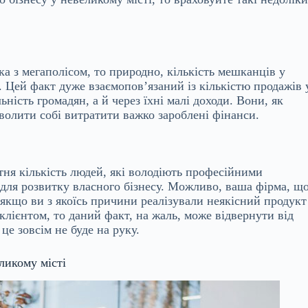
а з мегаполісом, то природно, кількість мешканців у
 Цей факт дуже взаємопов’язаний із кількістю продажів 
ість громадян, а й через їхні малі доходи. Вони, як
волити собі витратити важко зароблені фінанси.
ня кількість людей, які володіють професійними
і для розвитку власного бізнесу. Можливо, ваша фірма, щ
А якщо ви з якоїсь причини реалізували неякісний продукт
лієнтом, то даний факт, на жаль, може відвернути від
це зовсім не буде на руку.
ликому місті