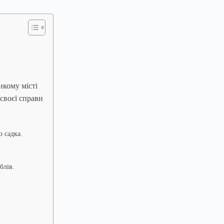
икому місті
своєї справи
 садка.
блів.