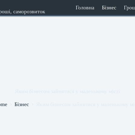
Головна
Бізнес
Гро
гроші, саморозвиток
Яким бізнесом зайнятися у маленькому місті
ome
Бізнес
Яким бізнесом зайнятися у маленькому мі