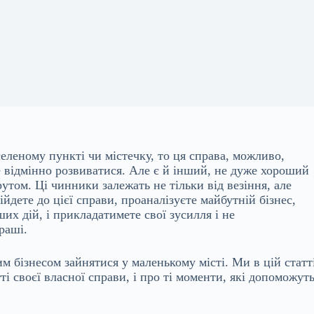
еленому пункті чи містечку, то ця справа, можливо,
е відмінно розвиватися. Але є й інший, не дуже хороший
утом. Ці чинники залежать не тільки від везіння, але
йдете до цієї справи, проаналізуєте майбутній бізнес,
их дій, і прикладатимете свої зусилля і не
раші.
им бізнесом зайнятися у маленькому місті. Ми в цій статт
і своєї власної справи, і про ті моменти, які допоможут