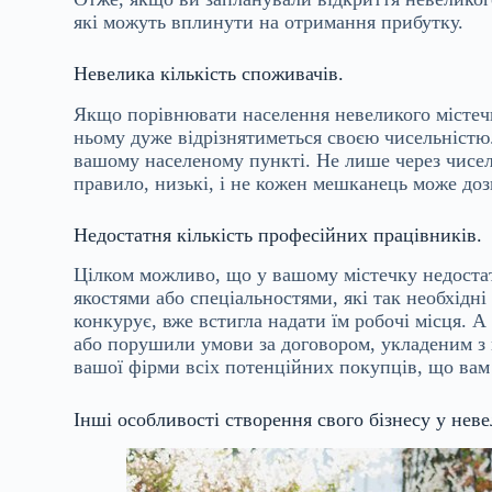
які можуть вплинути на отримання прибутку.
Невелика кількість споживачів.
Якщо порівнювати населення невеликого містечк
ньому дуже відрізнятиметься своєю чисельністю.
вашому населеному пункті. Не лише через чисельн
правило, низькі, і не кожен мешканець може доз
Недостатня кількість професійних працівників.
Цілком можливо, що у вашому містечку недостат
якостями або спеціальностями, які так необхідн
конкурує, вже встигла надати їм робочі місця. 
або порушили умови за договором, укладеним з к
вашої фірми всіх потенційних покупців, що вам 
Інші особливості створення свого бізнесу у неве